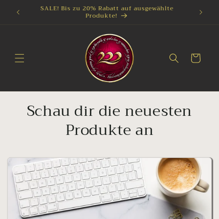
Direkt
SALE! Bis zu 20% Rabatt auf ausgewählte
olgst
zum
Produkte!
Inhalt
Warenkorb
Schau dir die neuesten
Produkte an